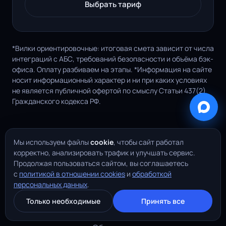
Выбрать тариф
*Вилки ориентировочные: итоговая смета зависит от числа
интеграций с АБС, требований безопасности и объёма бэк-
офиса. Оплату разбиваем на этапы. *Информация на сайте
носит информационный характер и ни при каких условиях
не является публичной офертой по смыслу Статьи 437(2)
Гражданского кодекса РФ.
Мы используем файлы
cookie
, чтобы сайт работал
корректно, анализировать трафик и улучшать сервис.
Продолжая пользоваться сайтом, вы соглашаетесь
с
политикой в отношении cookies
и
обработкой
Кому подходит разработка
персональных данных
.
и когда мы не берёмся
Только необходимые
Принять все
Заказная разработка мобильного банка