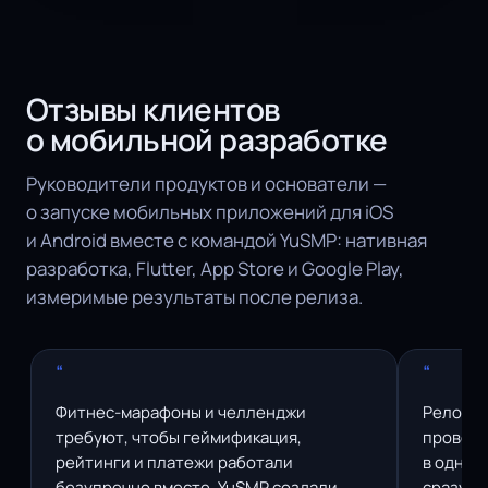
Отзывы клиентов
о мобильной разработке
Руководители продуктов и основатели —
о запуске мобильных приложений для iOS
и Android вместе с командой YuSMP: нативная
разработка, Flutter, App Store и Google Play,
измеримые результаты после релиза.
“
“
Фитнес-марафоны и челленджи
Релокан
требуют, чтобы геймификация,
провере
рейтинги и платежи работали
в одном
безупречно вместе. YuSMP создали
сразу п