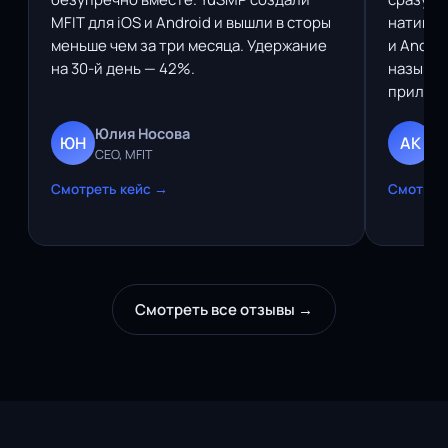
MFIT для iOS и Android и вышли в сторы
нативно
меньше чем за три месяца. Удержание
и Andro
на 30-й день — 42%.
называю
прилете
Юлия Носова
А
ЮН
АК
CEO, MFIT
Ру
Смотреть кейс →
Смотрет
Смотреть все отзывы →