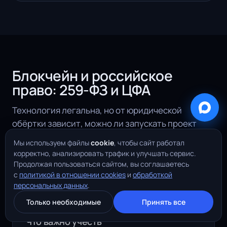
Блокчейн и российское
право: 259-ФЗ и ЦФА
Технология легальна, но от юридической
обёртки зависит, можно ли запускать проект
в РФ и как. Мы не юридическая фирма,
Мы используем файлы
cookie
, чтобы сайт работал
но проектируем архитектуру так, чтобы она
корректно, анализировать трафик и улучшать сервис.
ложилась на закон, и подсвечиваем места, где
Продолжая пользоваться сайтом, вы соглашаетесь
с
политикой в отношении cookies
и
обработкой
нужен юрист.
персональных данных
.
Только необходимые
Принять все
Что важно учесть