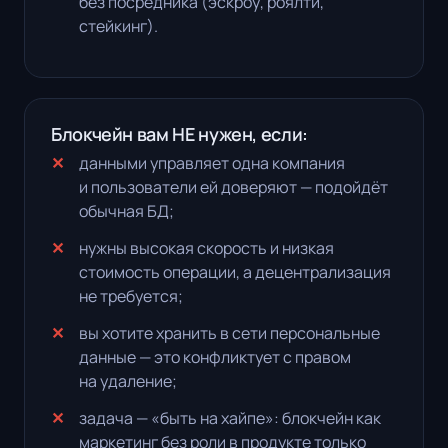
без посредника (эскроу, роялти,
стейкинг).
Блокчейн вам НЕ нужен, если:
данными управляет одна компания
и пользователи ей доверяют — подойдёт
обычная БД;
нужны высокая скорость и низкая
стоимость операции, а децентрализация
не требуется;
вы хотите хранить в сети персональные
данные — это конфликтует с правом
на удаление;
задача — «быть на хайпе»: блокчейн как
маркетинг без роли в продукте только