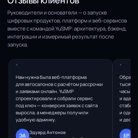
Руководители и основатели — о запуске
цифровых продуктов, платформ и веб-сервисов
вместе с командой YuSMP: архитектура, бэкенд,
интеграции и измеримый результат после
запуска.
“
“
Нам нужна была веб-платформа
Образов
для автосалонов с расчётом рассрочки
тысячи 
и заявками онлайн. YuSMP
часы. Y
спроектировали и собрали сервис
и адапт
под ключ — конверсия заявок с сайта
стабиль
выросла, а менеджеры получили
и одина
удобную админку.
и дескт
Эдуард Антонов
E
ЭА
EP