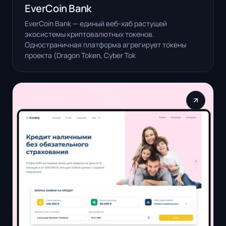
EverCoin Bank
EverCoin Bank — единый веб-хаб растущей
экосистемы криптовалютных токенов.
Одностраничная платформа агрегирует токены
проекта (Dragon Token, Cyber Tok