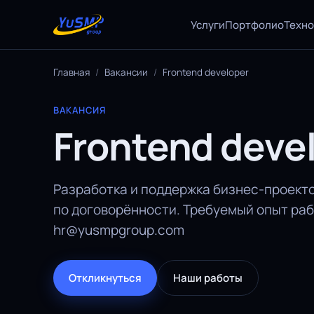
Услуги
Портфолио
Техн
Главная
/
Вакансии
/
Frontend developer
ВАКАНСИЯ
Frontend deve
Разработка и поддержка бизнес-проекто
по договорённости. Требуемый опыт рабо
hr@yusmpgroup.com
Откликнуться
Наши работы