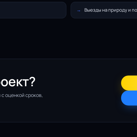
Выезды на природу и п
роект?
 с оценкой сроков,