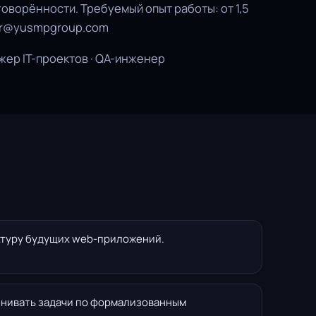
говорённости. Требуемый опыт работы: от 1,5
 hr@yusmpgroup.com
ер IT-проектов
·
QA-инженер
ктуру будущих web-приложений.
енивать задачи по формализованным