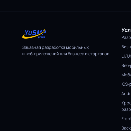
Усл
Разр
Бизн
Заказная разработка мобильных
и веб‑приложений для бизнеса и стартапов.
UI/U
Веб‑
Моби
iOS‑
Andr
Кро
разр
Fron
Back