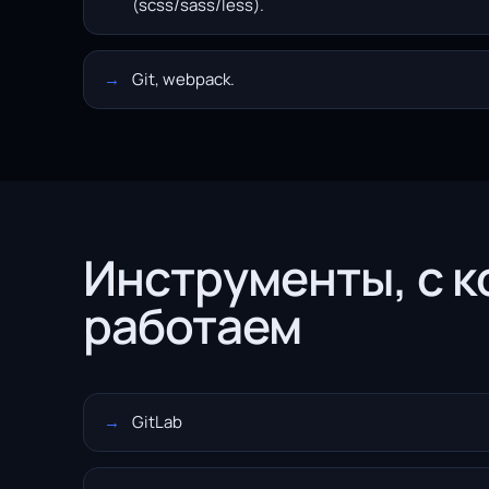
(scss/sass/less).
Git, webpack.
Инструменты, с 
работаем
GitLab