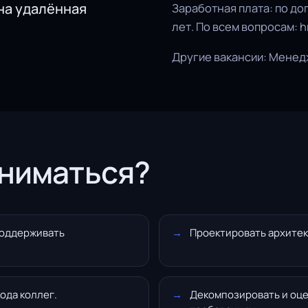
на удалённая
Заработная плата: по до
лет. По всем вопросам:
Другие вакансии:
Менедж
аниматься?
поддерживать
Проектировать архите
ода коллег.
Декомпозировать и оц