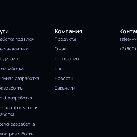
уги
Компания
Конта
аботка под ключ
Продукты
sales@
ес‑аналитика
О нас
+7 (800)
X‑дизайн
Портфолио
разработка
Блог
льная разработка
Новости
разработка
Вакансии
oid‑разработка
сс‑платформенная
аботка
tend‑разработка
end‑разработка