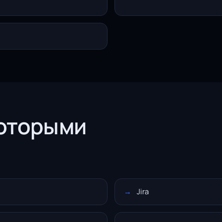
которыми
Jira