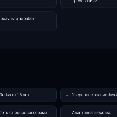
требованиям.
 результаты работ
edux от 1,5 лет.
Уверенное знание JavaS
аботы с препроцессорами
Адаптивная вёрстка.