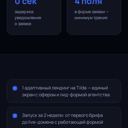
0 сек
4 поля
задержка
в форме заявки —
уведомления
минимум трения
о заявке
1 адаптивный лендинг на Tilda — единый
экран с офером и лид-формой агентства.
Запуск за 2 недели: от первого брифа
до live-домена с работающей формой