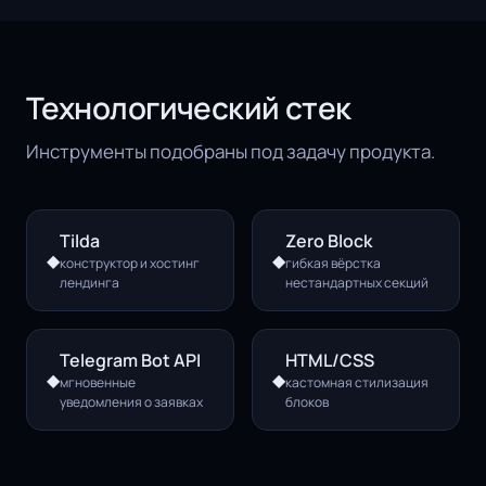
Технологический стек
Инструменты подобраны под задачу продукта.
Tilda
Zero Block
◆
◆
конструктор и хостинг
гибкая вёрстка
лендинга
нестандартных секций
Telegram Bot API
HTML/CSS
◆
◆
мгновенные
кастомная стилизация
уведомления о заявках
блоков