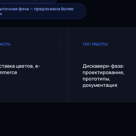
ыточная фича — предложена более
и
РАСЛЬ
ТИП РАБОТЫ
тавка цветов, e-
Дискавери-фаза:
mmerce
проектирование,
прототипы,
документация