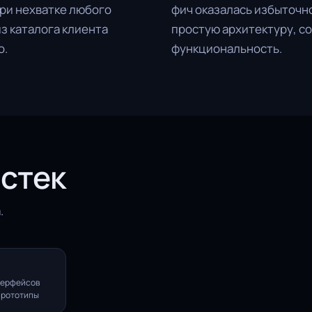
при нехватке любого
фич оказалась избыточн
з каталога клиента
простую архитектуру, 
о.
функциональность.
 стек
.
терфейсов
прототипы