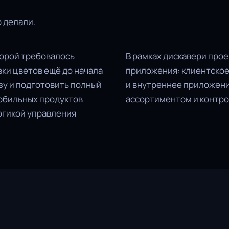
о делали.
торой требовалось
В рамках дискавери про
ки цветов ещё до начала
приложения: клиентское 
зу и подготовить полный
и внутреннее приложени
мобильных продуктов
ассортиментом и контро
огикой управления