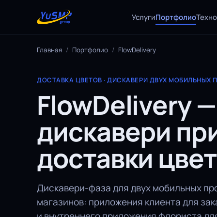
Услуги
Портфолио
Техн
Главная
/
Портфолио
/
FlowDelivery
ДОСТАВКА ЦВЕТОВ · ДИСКАВЕРИ ДВУХ МОБИЛЬНЫХ
FlowDelivery —
дискавери пр
доставки цве
Дискавери-фаза для двух мобильных пр
магазинов: приложения клиента для зак
и внутреннего приложения флориста дл