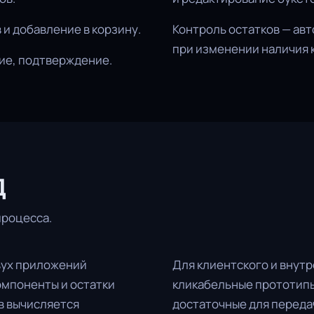
 и добавление в корзину.
Контроль остатков — ав
при изменении наличия 
ние, подтверждение.
д
процесса.
вух приложений
Для клиентского и внут
омпоненты и остатки
кликабельные прототипы
ов вычисляется
достаточные для передач