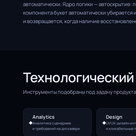
автоматически. Ядро логики — автоскрытие: 
компонента букет автоматически убирается и
и возвращается, когда наличие восстановлен
Технологический
Инструменты подобраны под задачу продукта
Analytics
Design
◆
◆
Аналитика сценариев
UI/UX-дизайн ин
и требований на дискавери
и кликабельные 