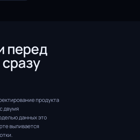
и перед
 сразу
оектирование продукта
 с двумя
оделью данных это
арте выливается
отки.