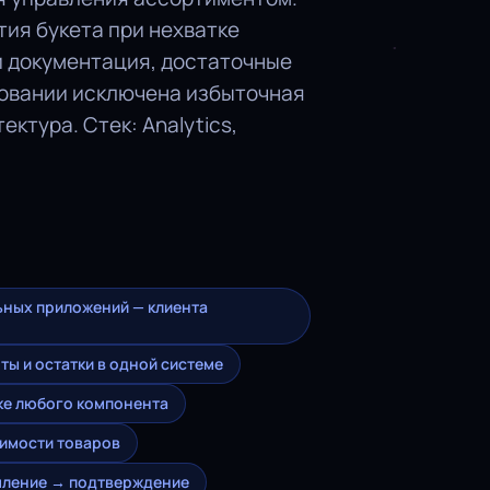
тия букета при нехватке
и документация, достаточные
ровании исключена избыточная
ктура. Стек: Analytics,
ьных приложений — клиента
ты и остатки в одной системе
тке любого компонента
димости товаров
рмление → подтверждение