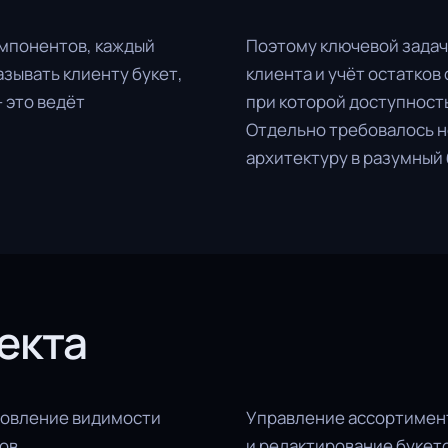
омпонентов, каждый
Поэтому ключевой задач
азывать клиенту букет,
клиента и учёт остатко
 это ведёт
при которой доступност
Отдельно требовалось н
архитектуру в разумный 
екта
новление видимости
Управление ассортимен
ов.
и редактирование букето