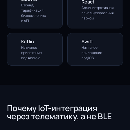
React
Бэкенд,
Административная
тарификация,
панель управления
бизнес-логика
парком
и API
Kotlin
Swift
Нативное
Нативное
приложение
приложение
под Android
под iOS
Почему IoT-интеграция
через телематику, а не BLE