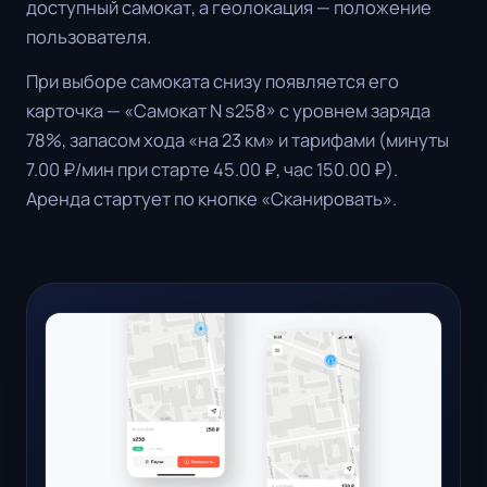
доступный самокат, а геолокация — положение
пользователя.
При выборе самоката снизу появляется его
карточка — «Самокат N s258» с уровнем заряда
78%, запасом хода «на 23 км» и тарифами (минуты
7.00 ₽/мин при старте 45.00 ₽, час 150.00 ₽).
Аренда стартует по кнопке «Сканировать».